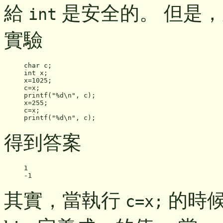
給
是安全的。 但是
int
實驗
char c;

int x;

x=1025;

c=x;

printf("%d\n", c);

x=255;

c=x;

得到答案
1

其實，當執行
的時候
c=x;