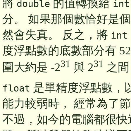
將
的值轉換給
double
int
分。 如果那個數恰好是
然會失真。 反之，將
int
度浮點數的底數部分有 52 位
31
31
圍大約是 -2
與 2
之間
是單精度浮點數，
float
能力較弱時， 經常為了
不過，如今的電腦都很快