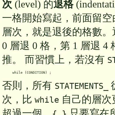
次
(level) 的
退格
(inden
一格開始寫起，前面留空白 (
層次，就是退後的格數。通
0 層退 0 格，第 1 層退 
推。 而習慣上，若沒有
S
否則，所有
STATEMENTS_
次，比
自己的層次
while
超過一個，
只要寫在
{ }