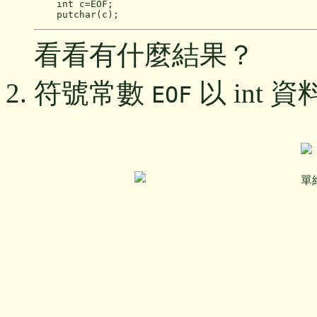
    int c=EOF;

看看有什麼結果？
符號常數
以 int
EOF
單維彰