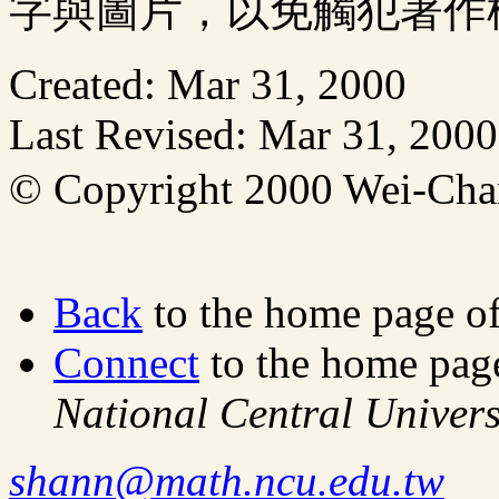
字與圖片，以免觸犯著作
Created: Mar 31, 2000
Last Revised: Mar 31, 2000
© Copyright 2000 Wei-C
Back
to the home page o
Connect
to the home pag
National Central Univers
shann@math.ncu.edu.tw