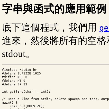
字串與函式的應用範例
底下這個程式，我們用
ge
進來，然後將所有的空格
stdout。
#include <stdio.h>

#define BUFSIZE 1025

#define NUL 0

#define HT 9

#define SP 32

int getline(char[], int);

/* Read a line from stdin, delete spaces and tabs, outp
main() {

    char buf[BUFSIZE];
