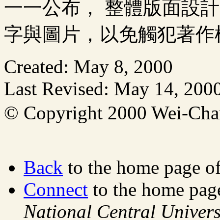
一一公布， 整體版面設
字與圖片，以免觸犯著作
Created: May 8, 2000
Last Revised: May 14, 200
© Copyright 2000 Wei-C
Back
to the home page o
Connect
to the home pag
National Central Univers