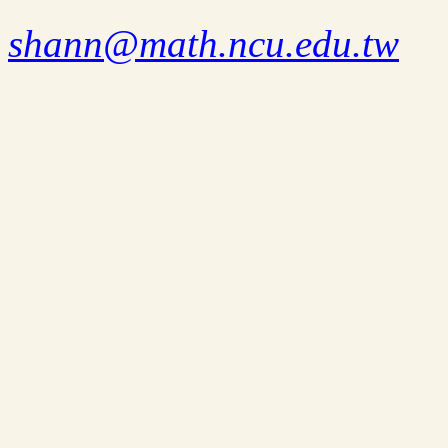
shann@math.ncu.edu.tw