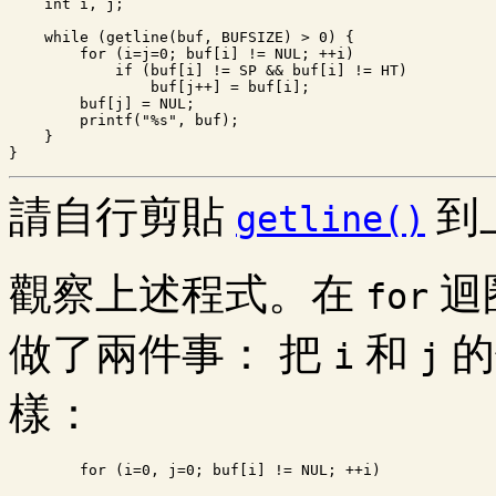
    int i, j;

    while (getline(buf, BUFSIZE) > 0) {

        for (i=j=0; buf[i] != NUL; ++i)

	    if (buf[i] != SP && buf[i] != HT)

		buf[j++] = buf[i];

        buf[j] = NUL;

	printf("%s", buf);

    }

請自行剪貼
到
getline()
觀察上述程式。在
迴
for
做了兩件事： 把
和
的
i
j
樣：