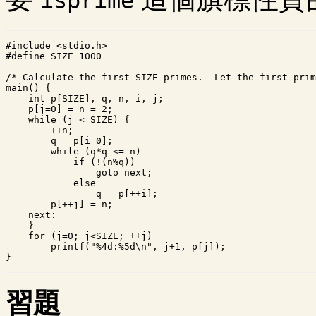
isprime
#include <stdio.h>

#define SIZE 1000

/* Calculate the first SIZE primes.  Let the first prim
main() {

    int p[SIZE], q, n, i, j;

    p[j=0] = n = 2;

    while (j < SIZE) {

        ++n;

        q = p[i=0];

        while (q*q <= n)

            if (!(n%q))

                goto next;

            else

                q = p[++i];

	p[++j] = n;

    next:

    }

    for (j=0; j<SIZE; ++j)

        printf("%4d:%5d\n", j+1, p[j]);

習題