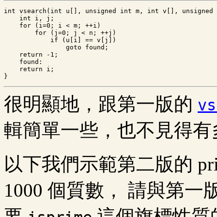
int vsearch(int u[], unsigned int m, int v[], unsigned 

    int i, j;

    for (i=0; i < m; ++i)

        for (j=0; j < n; ++j)

            if (u[i] == v[j])

                goto found;

    return -1;

    found:

    return i;

很明顯地，跟第一版的
vs
輯簡單一些，也不見得有
以下我們示範第二版的 pri
1000 個質數， 請與第一
要
這個旗標性質